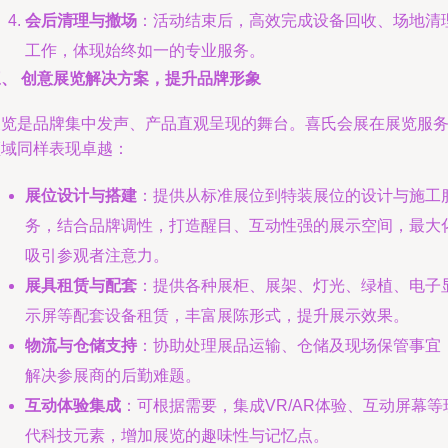
会后清理与撤场
：活动结束后，高效完成设备回收、场地清
工作，体现始终如一的专业服务。
三、 创意展览解决方案，提升品牌形象
展览是品牌集中发声、产品直观呈现的舞台。喜氏会展在展览服
领域同样表现卓越：
展位设计与搭建
：提供从标准展位到特装展位的设计与施工
务，结合品牌调性，打造醒目、互动性强的展示空间，最大
吸引参观者注意力。
展具租赁与配套
：提供各种展柜、展架、灯光、绿植、电子
示屏等配套设备租赁，丰富展陈形式，提升展示效果。
物流与仓储支持
：协助处理展品运输、仓储及现场保管事宜
解决参展商的后勤难题。
互动体验集成
：可根据需要，集成VR/AR体验、互动屏幕等
代科技元素，增加展览的趣味性与记忆点。