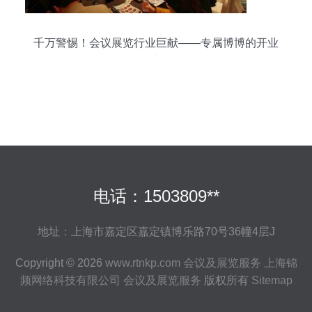
千万警惕！会议展览行业巨献——专属博博的开业
福利大回馈
电话：1503809**
地址：上海市嘉定区嘉定镇博乐路70号36幢4层J
Copyright © 2026
www.rtnkp.com
会议及展览服务
上海锦
频网络科技有限公司
会议及展览服务
版权所有
Sitemap