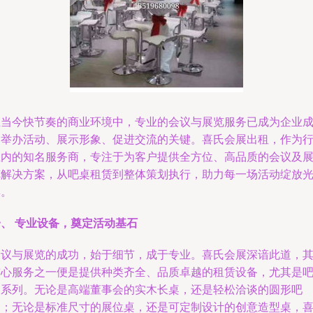
在当今快节奏的商业环境中，专业的会议与展览服务已成为企业
功举办活动、展示形象、促进交流的关键。喜氏会展出租，作为
业内的知名服务商，专注于为客户提供全方位、高品质的会议及
览解决方案，从吧桌租赁到整体策划执行，助力每一场活动绽放
彩。
一、 专业设备，奠定活动基石
会议与展览的成功，始于细节，成于专业。喜氏会展深谙此道，
核心服务之一便是提供种类齐全、品质卓越的租赁设备，尤其是
桌系列。无论是高端董事会的实木长桌，还是轻松洽谈的圆形吧
桌；无论是标准尺寸的展位桌，还是可定制设计的创意造型桌，